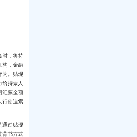
要资金时，将持
机构，金融
行为。贴现
而给持票人
回汇票金额
人行使追索
是通过贴现
过背书方式