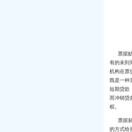
票据贴现
有的未到
机构在票
既是一种
短期贷款
而冲销贷
权。
票据
的方式给