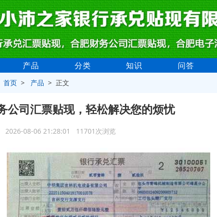
产品
分类
知识
问答
>
首页
>
产品
> 正文
务公司汇票贴现，轻松解决您的烦忧
2026-08-06 21:28:01 11701次浏览