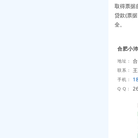
取得票据
贷款(票
全。
合肥小
合
地址：
王
联系：
1
手机：
2
Q Q：