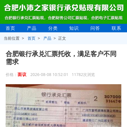
首页
产品
分类
知识
问答
联系
当前位置 >
首页
>
产品
> 正文
合肥银行承兑汇票托收，满足客户不同
需求
面议
价格：
2026-08-08 10:52:01 11782次浏览