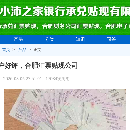
产品
分类
知识
问答
>
首页
>
产品
> 正文
户好评，合肥汇票贴现公司
2026-08-06 23:51:01 17034次浏览