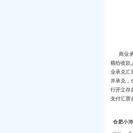
商业
额给收款
业承兑汇
并承兑，
行开立存
支付汇票金
合肥小