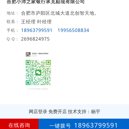
合肥小沛之家银行承兑贴现有限公司
合肥市庐阳区北城大道北创智天地。
地址：
王经理 叶经理
联系：
18963799591
19956508834
手机：
2696824975
Q Q：
网店登录
免费开店
技术支持：杨宇
第
14年
18963799591
在线咨询
一键拨号