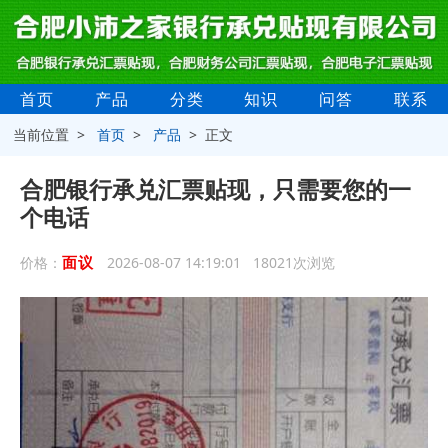
首页
产品
分类
知识
问答
联系
当前位置 >
首页
>
产品
> 正文
合肥银行承兑汇票贴现，只需要您的一
个电话
面议
价格：
2026-08-07 14:19:01 18021次浏览